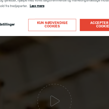
og tjenester, hjælpe med vores salgsfremmende og marketingsmæssige indsa
hold fra tredjeparter.
Læs mere
KUN NØDVENDIGE
ACCEPTER 
stillinger
COOKIES
COOKI