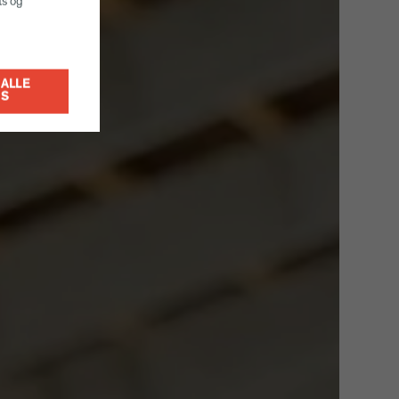
ts og
ALLE
ES