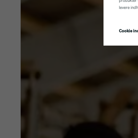
produkter 
levere ind
Cookie ind