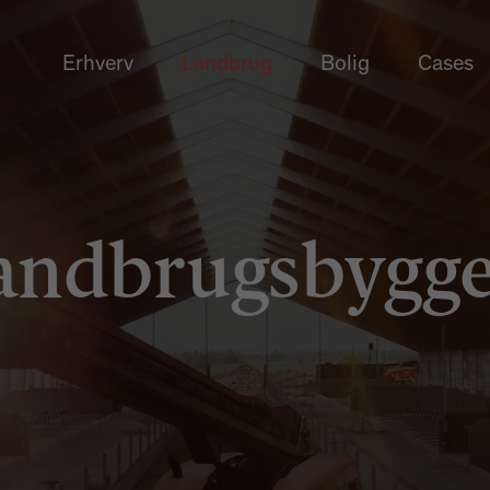
Erhverv
Landbrug
Bolig
Cases
andbrugs­bygge