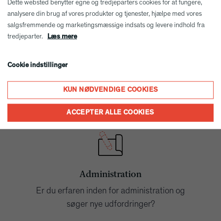
Dette websted benytter egne og tredjeparters cookies for at fungere,
analysere din brug af vores produkter og tjenester, hjælpe med vores
Murer
salgsfremmende og marketingsmæssige indsats og levere indhold fra
tredjeparter.
Læs mere
Er du erfaren murer
eller søger ufaglært arbejde?
Cookie indstillinger
KUN NØDVENDIGE COOKIES
SEND OS DIN ANSØGNING
ACCEPTER ALLE COOKIES
Administration
Er du erfaren inden for administration og
søger nye udfordringer?