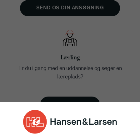
SEND OS DIN ANSØGNING
Lærling
Er du i gang med en uddannelse og søger en
læreplads?
LÆS MERE