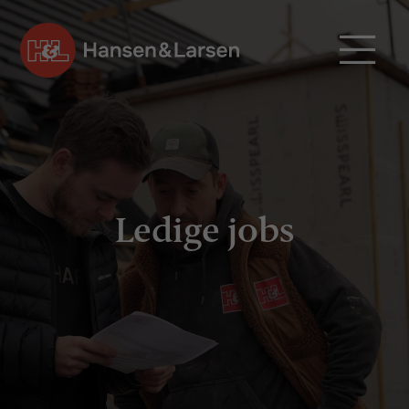

Ledige jobs