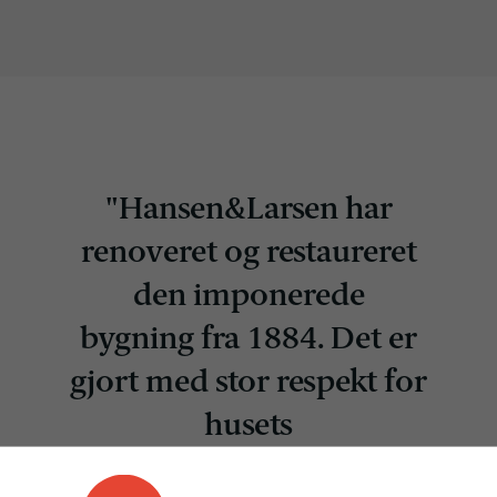
"Hansen&Larsen har
renoveret og restaureret
den imponerede
bygning fra 1884. Det er
gjort med stor respekt for
husets
historie. De har ageret