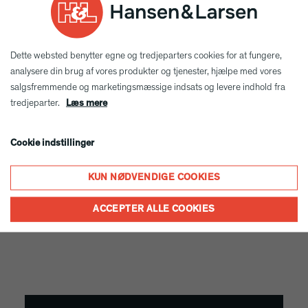
hurtigt, fleksibelt og
effektivt gennem
Dette websted benytter egne og tredjeparters cookies for at fungere,
hele processen og har
analysere din brug af vores produkter og tjenester, hjælpe med vores
leveret et meget attraktivt
salgsfremmende og marketingsmæssige indsats og levere indhold fra
tredjeparter.
Læs mere
resultat,
som vi alle sammen er
Cookie indstillinger
stolte af."
KUN NØDVENDIGE COOKIES
Læge Lars Foged, Lægehuset i Skjern
ACCEPTER ALLE COOKIES