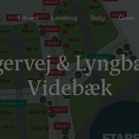
Erhverv
Landbrug
Bolig
Cases
ervej & Lyngb
Videbæk