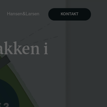
Hansen&Larsen
KONTAKT
akken i