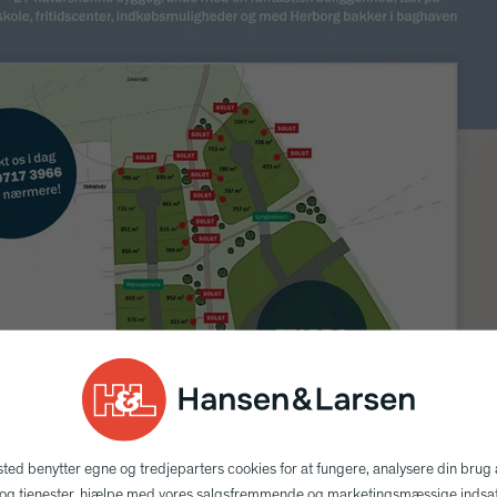
ted benytter egne og tredjeparters cookies for at fungere, analysere din brug 
og tjenester, hjælpe med vores salgsfremmende og marketingsmæssige indsa